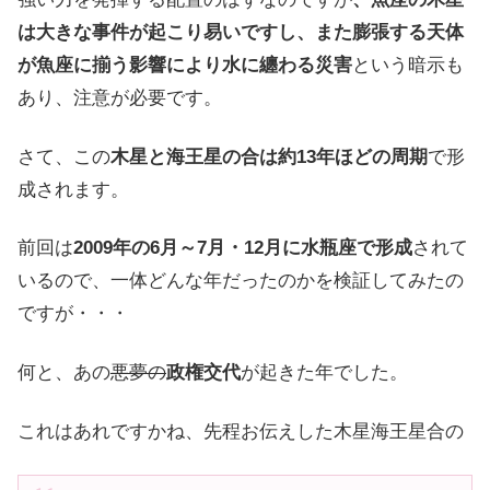
は大きな事件が起こり易いですし、また膨張する天体
が魚座に揃う影響により水に纏わる災害
という暗示も
あり、注意が必要です。
さて、この
木星と海王星の合は約13年ほどの周期
で形
成されます。
前回は
2009年の6月～7月・12月に水瓶座で形成
されて
いるので、一体どんな年だったのかを検証してみたの
ですが・・・
何と、あの
悪夢の
政権交代
が起きた年でした。
これはあれですかね、先程お伝えした木星海王星合の