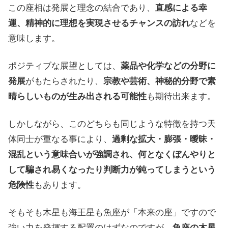
この座相は発展と理念の結合であり、
直感による幸
運、精神的に理想を実現させるチャンスの訪れ
などを
意味します。
ポジティブな展望としては、
薬品や化学などの分野に
発展
がもたらされたり、
宗教や芸術、神秘的分野で素
晴らしいものが生み出される可能性
も期待出来ます。
しかしながら、このどちらも同じような特徴を持つ天
体同士が重なる事により、
過剰な拡大・膨張・曖昧・
混乱という意味合いが強調され、何となくぼんやりと
して騙され易くなったり判断力が鈍ってしまうという
危険性
もあります。
そもそも木星も海王星も魚座が「本来の座」ですので
強い力を発揮する配置のはずなのですが
、魚座の木星