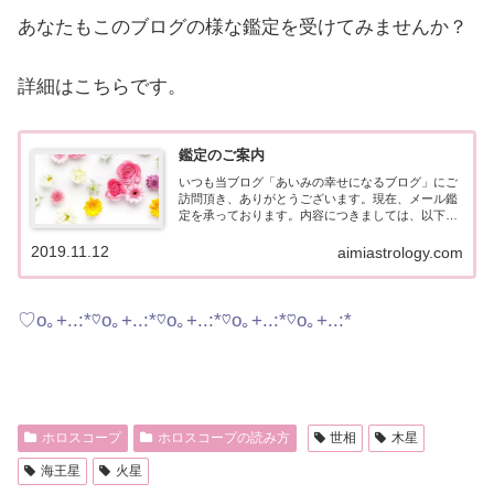
あなたもこのブログの様な鑑定を受けてみませんか？
詳細はこちらです。
鑑定のご案内
いつも当ブログ「あいみの幸せになるブログ」にご
訪問頂き、ありがとうございます。現在、メール鑑
定を承っております。内容につきましては、以下の
通りです。※2025年11月現在、鑑定が混み合ってお
りまして、鑑定お届けまで通常よりお待たせしてし
2019.11.12
aimiastrology.com
まう...
♡o｡+..:*♡o｡+..:*♡o｡+..:*♡o｡+..:*♡o｡+..:*
ホロスコープ
ホロスコープの読み方
世相
木星
海王星
火星