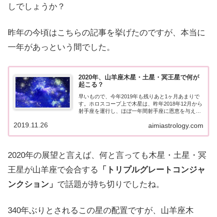
しでしょうか？
昨年の今頃はこちらの記事を挙げたのですが、本当に
一年があっという間でした。
2020年、山羊座木星・土星・冥王星で何が
起こる？
早いもので、今年2019年も残りあと1ヶ月あまりで
す。ホロスコープ上で木星は、昨年2018年12月から
射手座を運行し、ほぼ一年間射手座に恩恵を与え続
けていましたが、射手座の皆さんは何か良い変化な
2019.11.26
aimiastrology.com
どありましたでしょうか？射手座は幸運の星、と
言...
2020年の展望と言えば、何と言っても木星・土星・冥
王星が山羊座で会合する
「トリプルグレートコンジャ
ンクション」
で話題が持ち切りでしたね。
340年ぶりとされるこの星の配置ですが、山羊座木