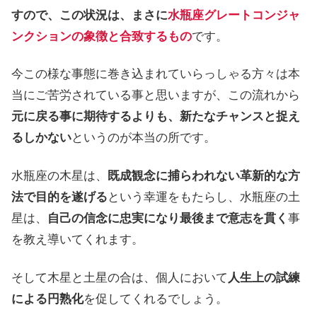
すので、この状況は、まさに
水瓶座グレートコンジャ
ンクションの象徴と合致するもの
です。
今この様な事態に巻き込まれていらっしゃる方々は本
当にご苦労されている事と思いますが、この流れから
元に戻る事に期待するよりも、新たなチャンスと捉え
るしかない
というのが本当の所です。
水瓶座の木星は、
既成観念に捕らわれない革新的な方
法で目的を遂げる
という幸運をもたらし、水瓶座の土
星は、
自己の信念に忠実になり最後まで意志を貫く
事
を教え導いてくれます。
そして木星と土星の合は、個人において
人生上の試練
による円熟化
を促してくれるでしょう。