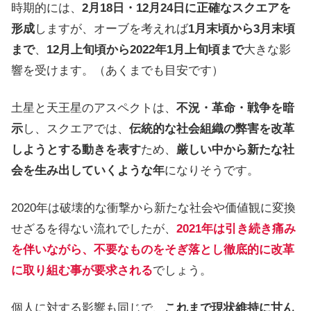
時期的には、
2月18日・12月24日に正確なスクエアを
形成
しますが、オーブを考えれば
1月末頃から3月末頃
まで
、
12月上旬頃から2022年1月上旬頃まで
大きな影
響を受けます。（あくまでも目安です）
土星と天王星のアスペクトは、
不況・革命・戦争を暗
示
し、スクエアでは、
伝統的な社会組織の弊害を改革
しようとする動きを表す
ため、
厳しい中から新たな社
会を生み出していくような年
になりそうです。
2020年は破壊的な衝撃から新たな社会や価値観に変換
せざるを得ない流れでしたが、
2021年は引き続き痛み
を伴いながら、不要なものをそぎ落とし徹底的に改革
に取り組む事が要求される
でしょう。
個人に対する影響も同じで、
これまで現状維持に甘ん