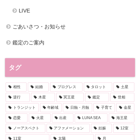
LIVE
ごあいさつ・お知らせ
鑑定のご案内
タグ
相性
結婚
プログレス
タロット
土星
逆行
木星
冥王星
鑑定
世相
トランジット
年齢域
日蝕・月蝕
子育て
金星
恋愛
火星
出産
LUNA SEA
海王星
ノーアスペクト
アファメーション
妊娠
12室
11室
太陽
月