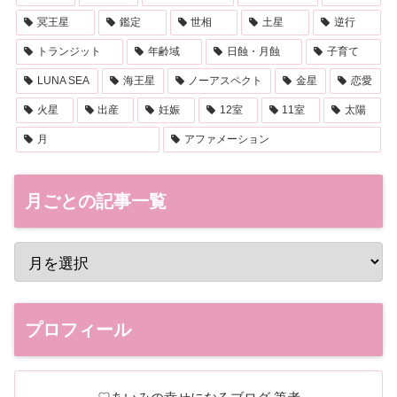
冥王星
鑑定
世相
土星
逆行
トランジット
年齢域
日蝕・月蝕
子育て
LUNA SEA
海王星
ノーアスペクト
金星
恋愛
火星
出産
妊娠
12室
11室
太陽
月
アファメーション
月ごとの記事一覧
プロフィール