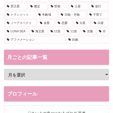
冥王星
鑑定
世相
土星
逆行
トランジット
年齢域
日蝕・月蝕
子育て
ノーアスペクト
金星
恋愛
火星
出産
LUNA SEA
海王星
12室
11室
太陽
月
アファメーション
妊娠
月ごとの記事一覧
プロフィール