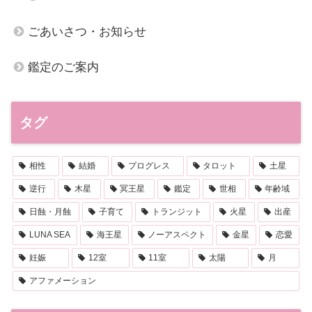
ごあいさつ・お知らせ
鑑定のご案内
タグ
相性
結婚
プログレス
タロット
土星
逆行
木星
冥王星
鑑定
世相
年齢域
日蝕・月蝕
子育て
トランジット
火星
出産
LUNA SEA
海王星
ノーアスペクト
金星
恋愛
妊娠
12室
11室
太陽
月
アファメーション