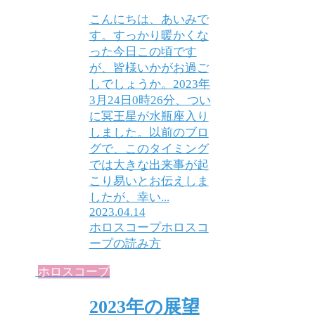
こんにちは、あいみで
す。すっかり暖かくな
った今日この頃です
が、皆様いかがお過ご
しでしょうか。2023年
3月24日0時26分、つい
に冥王星が水瓶座入り
しました。以前のブロ
グで、このタイミング
では大きな出来事が起
こり易いとお伝えしま
したが、幸い...
2023.04.14
ホロスコープ
ホロスコ
ープの読み方
ホロスコープ
2023年の展望