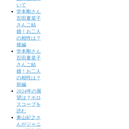
いて
堂本剛さん
百田夏菜子
さんご結
婚！お二人
の相性は？
後編
堂本剛さん
百田夏菜子
さんご結
婚！お二人
の相性は？
前編
2024年の展
望は？ホロ
スコープを
読む
東山紀之さ
んがジャニ