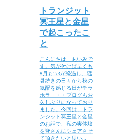
トランジット
冥王星と金星
で起こったこ
と
こんにちは、あいみで
す。気が付けば早くも
8月も2/3が経過し、猛
暑続きの日々から秋の
気配を感じる日がチラ
ホラ・・・ブログもお
久しぶりになっており
ました。今回は、トラ
ンジット冥王星と金星
のお話で、私の実体験
を皆さんにシェアさせ
て頂きたいと思い...