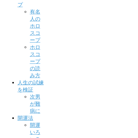
プ
有名
人の
ホロ
スコ
ープ
ホロ
スコ
ープ
の読
み方
人生の試練
を検証
次男
が難
病に
開運法
開運
いろ