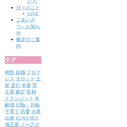
いろ
日々のこと
LIVE
ごあいさ
つ・お知ら
せ
鑑定のご案
内
タグ
相性
結婚
プログ
レス
タロット
土
星
逆行
木星
冥
王星
鑑定
世相
トランジット
年
齢域
日蝕・月蝕
子育て
恋愛
火星
出産
LUNA SEA
海王星
ノーアス