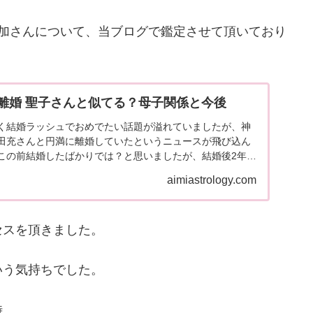
也加さんについて、当ブログで鑑定させて頂いており
離婚 聖子さんと似てる？母子関係と今後
く結婚ラッシュでおめでたい話題が溢れていましたが、神
田充さんと円満に離婚していたというニュースが飛び込ん
この前結婚したばかりでは？と思いましたが、結婚後2年程
ね。あの...
aimiastrology.com
セスを頂きました。
いう気持ちでした。
時、