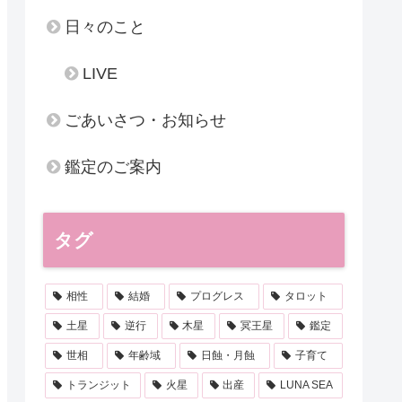
日々のこと
LIVE
ごあいさつ・お知らせ
鑑定のご案内
タグ
相性
結婚
プログレス
タロット
土星
逆行
木星
冥王星
鑑定
世相
年齢域
日蝕・月蝕
子育て
トランジット
火星
出産
LUNA SEA