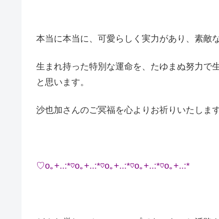
本当に本当に、可愛らしく実力があり、素敵
生まれ持った特別な運命を、たゆまぬ努力で
と思います。
沙也加さんのご冥福を心よりお祈りいたしま
♡o｡+..:*♡o｡+..:*♡o｡+..:*♡o｡+..:*♡o｡+..:*