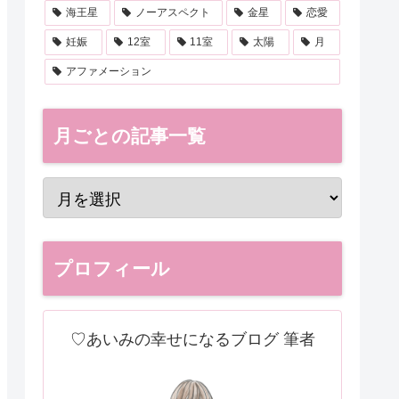
海王星
ノーアスペクト
金星
恋愛
妊娠
12室
11室
太陽
月
アファメーション
月ごとの記事一覧
プロフィール
♡あいみの幸せになるブログ 筆者