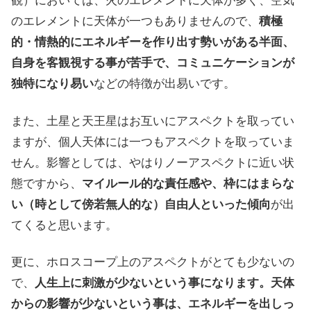
観）においては、火のエレメントに天体が多く、空気
のエレメントに天体が一つもありませんので、
積極
的・情熱的にエネルギーを作り出す勢いがある半面、
自身を客観視する事が苦手で、コミュニケーションが
独特になり易い
などの特徴が出易いです。
また、土星と天王星はお互いにアスペクトを取ってい
ますが、個人天体には一つもアスペクトを取っていま
せん。影響としては、やはりノーアスペクトに近い状
態ですから、
マイルール的な責任感や、枠にはまらな
い（時として傍若無人的な）自由人といった傾向
が出
てくると思います。
更に、ホロスコープ上のアスペクトがとても少ないの
で、
人生上に刺激が少ないという事になります。天体
からの影響が少ないという事は、エネルギーを出しっ