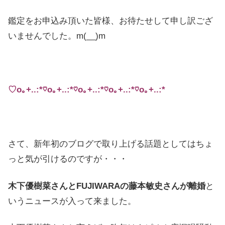
鑑定をお申込み頂いた皆様、お待たせして申し訳ござ
いませんでした。m(__)m
♡
o
｡
+..:*
♡
o
｡
+..:*
♡
o
｡
+..:*
♡
o
｡
+..:*
♡
o
｡
+..:*
さて、新年初のブログで取り上げる話題としてはちょ
っと気が引けるのですが・・・
木下優樹菜さんとFUJIWARAの藤本敏史さんが離婚
と
いうニュースが入って来ました。