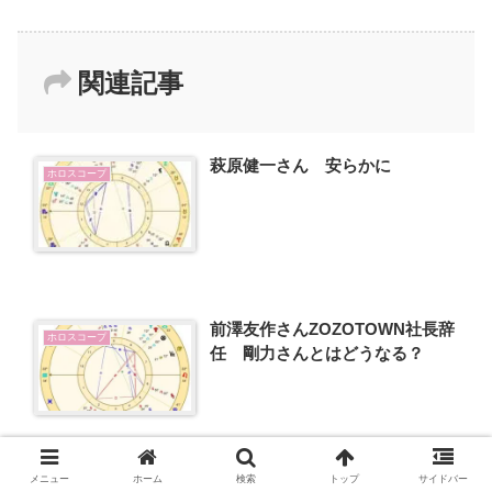
関連記事
萩原健一さん 安らかに
ホロスコープ
前澤友作さんZOZOTOWN社長辞
ホロスコープ
任 剛力さんとはどうなる？
メニュー
ホーム
検索
トップ
サイドバー
破局？！深田恭子さんと亀梨和也