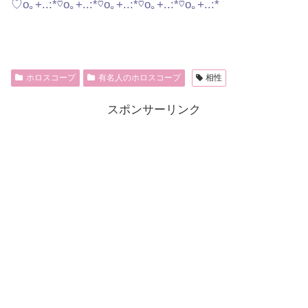
♡o｡+..:*♡o｡+..:*♡o｡+..:*♡o｡+..:*♡o｡+..:*
ホロスコープ
有名人のホロスコープ
相性
スポンサーリンク