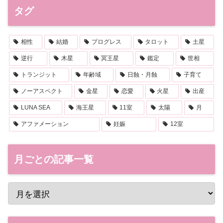
タグ
相性
結婚
プログレス
タロット
土星
逆行
木星
冥王星
鑑定
世相
トランジット
年齢域
日蝕・月蝕
子育て
ノーアスペクト
金星
恋愛
火星
出産
LUNA SEA
海王星
11室
太陽
月
アファメーション
妊娠
12室
月ごとの記事一覧