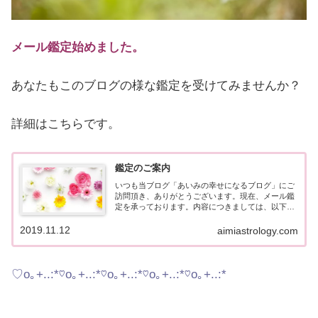
メール鑑定始めました。
あなたもこのブログの様な鑑定を受けてみませんか？
詳細はこちらです。
鑑定のご案内
いつも当ブログ「あいみの幸せになるブログ」にご
訪問頂き、ありがとうございます。現在、メール鑑
定を承っております。内容につきましては、以下の
通りです。※2025年11月現在、鑑定が混み合ってお
りまして、鑑定お届けまで通常よりお待たせしてし
2019.11.12
aimiastrology.com
まう...
♡o｡+..:*♡o｡+..:*♡o｡+..:*♡o｡+..:*♡o｡+..:*