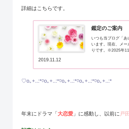
詳細はこちらです。
鑑定のご案内
いつも当ブログ「あ
います。現在、メー
りです。※2025年
常よりお待たせしてし
2019.11.12
♡o｡+..:*♡o｡+..:*♡o｡+..:*♡o｡+..:*♡o｡+..:*
年末にドラマ「
大恋愛
」に感動し、以前に
戸