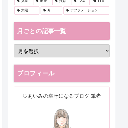
火星
出産
妊娠
12室
11室
太陽
月
アファメーション
月ごとの記事一覧
プロフィール
♡あいみの幸せになるブログ 筆者