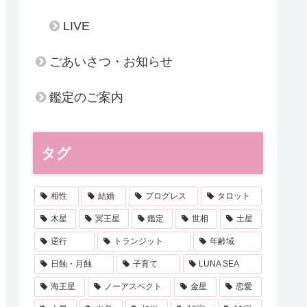
LIVE
ごあいさつ・お知らせ
鑑定のご案内
タグ
相性
結婚
プログレス
タロット
木星
冥王星
鑑定
世相
土星
逆行
トランジット
年齢域
日蝕・月蝕
子育て
LUNA SEA
海王星
ノーアスペクト
金星
恋愛