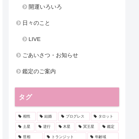
開運いろいろ
日々のこと
LIVE
ごあいさつ・お知らせ
鑑定のご案内
タグ
相性
結婚
プログレス
タロット
土星
逆行
木星
冥王星
鑑定
世相
トランジット
年齢域