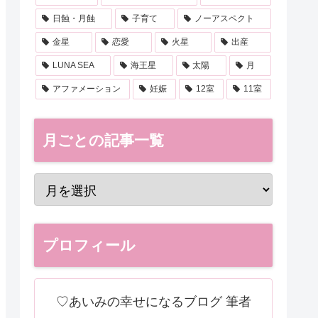
日蝕・月蝕
子育て
ノーアスペクト
金星
恋愛
火星
出産
LUNA SEA
海王星
太陽
月
アファメーション
妊娠
12室
11室
月ごとの記事一覧
プロフィール
♡あいみの幸せになるブログ 筆者