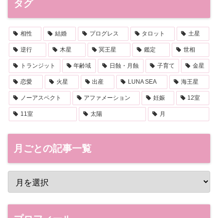
タグ
相性
結婚
プログレス
タロット
土星
逆行
木星
冥王星
鑑定
世相
トランジット
年齢域
日蝕・月蝕
子育て
金星
恋愛
火星
出産
LUNA SEA
海王星
ノーアスペクト
アファメーション
妊娠
12室
11室
太陽
月
月ごとの記事一覧