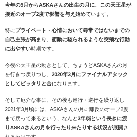
今年の5月からASKAさんの出生の月に、この天王星が
接近のオープ2度で影響を与え始めて
います。
特に
プライベート・心情において尋常ではないまでの
自己主張が高まり、衝動に駆られるような突飛な行動
に出やすい
時期です。
今後の天王星の動きとして、ちょうどASKAさんの月
を行きつ戻りつし、
2020年3月にファイナルアタック
としてピッタリと合
になります。
そして厄介な事に、その後も巡行・逆行を繰り返し
2021年3月頃には、ASKAさんの月に離反のオーブ2度
まで戻って来るという、なんと
3年弱という長きに渡
りASKAさんの月を行ったり来たりする状況が展開
さ
れるわけです。