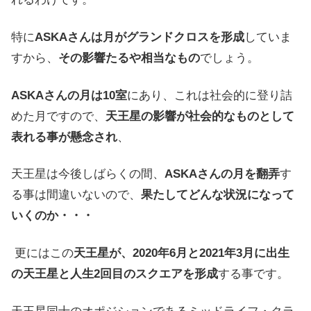
特に
ASKAさんは月がグランドクロスを形成
していま
すから、
その影響たるや相当なもの
でしょう。
ASKAさんの月は10室
にあり、これは社会的に登り詰
めた月ですので、
天王星の影響が社会的なものとして
表れる事が懸念され
、
天王星は今後しばらくの間、
ASKAさんの月を翻弄
す
る事は間違いないので、
果たしてどんな状況になって
いくのか・・・
更にはこの
天王星が、2020年6月と2021年3月に出生
の天王星と人生2回目のスクエアを形成
する事です。