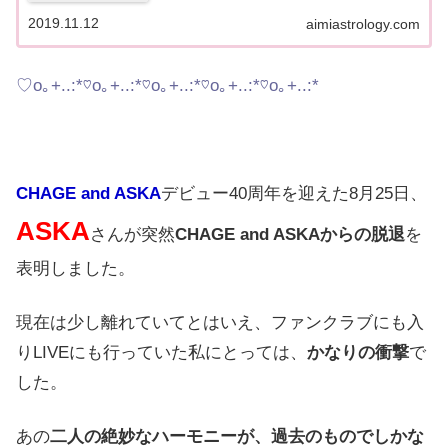
通りです。※2025年11月現在、鑑定が混み合ってお
りまして、鑑定お届けまで通常よりお待たせしてし
2019.11.12
aimiastrology.com
まう...
♡o｡+..:*♡o｡+..:*♡o｡+..:*♡o｡+..:*♡o｡+..:*
CHAGE and ASKA
デビュー40周年を迎えた8月25日、
ASKA
さんが突然
CHAGE and ASKAからの脱退
を
表明しました。
現在は少し離れていてとはいえ、ファンクラブにも入
りLIVEにも行っていた私にとっては、
かなりの衝撃
で
した。
あの
二人の絶妙なハーモニーが、過去のものでしかな