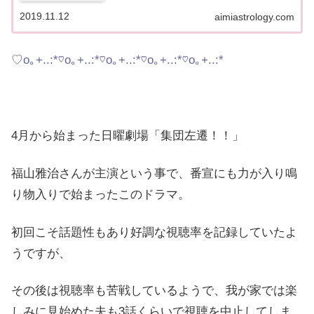
通りです。※2025年11月現在、鑑定が混み合ってお
りまして、鑑定お届けまで通常よりお待たせしてし
2019.11.12
aimiastrology.com
まう...
♡o｡+..:*♡o｡+..:*♡o｡+..:*♡o｡+..:*♡o｡+..:*
4月から始まった日曜劇場「集団左遷！！」
福山雅治さんが主演という事で、番宣にも力が入り鳴
り物入りで始まったこのドラマ。
初回こそ話題性もあり好調な視聴率を記録していたよ
うですが、
その後は視聴率も苦戦しているようで、我が家では楽
しみに見始めた夫も3話くらいで視聴を中止してしま