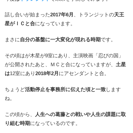
話し合いが始まった
2017年6月
、トランジットの
天王
星がＩＣと合
になっています。
まさに
自分の基盤に一大変化が現れる時期
です。
その頃はが木星が9室にあり、主演映画「忍びの国」
が公開されたあと、ＭＣと合になっていますが、
土星
は
12室にあり
2018年2月
にアセンダントと合。
ちょうど
活動停止を事務所に伝えた頃と一致
します
ね。
この頃から、
人生への葛藤との戦いや人生の課題に取
り組む時期
になっているのです。