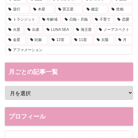
逆行
木星
冥王星
鑑定
世相
トランジット
年齢域
日蝕・月蝕
子育て
恋愛
火星
出産
LUNA SEA
海王星
ノーアスペクト
金星
妊娠
12室
11室
太陽
月
アファメーション
月ごとの記事一覧
プロフィール