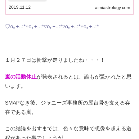
通りです。※2025年11月現在、鑑定が混み合ってお
りまして、鑑定お届けまで通常よりお待たせしてし
2019.11.12
aimiastrology.com
まう...
♡o｡+..:*♡o｡+..:*♡o｡+..:*♡o｡+..:*♡o｡+..:*
１月２７日は衝撃が走りましたね・・・！
嵐の活動休止
が発表されるとは、誰もが驚かれたと思
います。
SMAPなき後、ジャニーズ事務所の屋台骨を支える存
在である嵐。
この結論を出すまでは、色々な意味で想像を超える道
程があった事でしょうが、