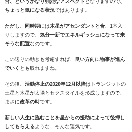
合、というかなり強烈なアスペクト
となりますので
、
ちょっと気になる状況
ではあります。
ただし、同時期
には
木星がアセンダントと合
、1室入
りしますので、
気分一新でエネルギッシュになって来
そうな配置
なのです。
この辺りの動きも考慮すれば、
良い方向に物事が進ん
でいく
とも取れますね。
その後、
活動停止の2020年12月以降
はトランジットの
土星と木星が太陽とセクスタイルを形成しますので、
まさに
改革の時
です。
新しい人生に臨むことを星からの援助によって後押し
してもらえる
ような、そんな運気です。